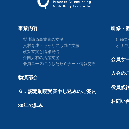
事業内容
研修・
製造請負事業者の支援
研修ス
人材育成・キャリア形成の支援
オリジ
政策立案と情報発信
外国人材の活躍支援
会員サ
会員ニーズに応じたセミナー・情報交換
入会の
物流部会
役員候
ＧＪ認定制度受審申し込みのご案内
お問い
30年の歩み