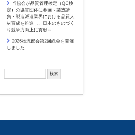
当協会が品質管理検定（QC検
定）の協賛団体に参画～製造請
負・製造派遣業界における品質人
材育成を推進し、日本のものづく
り競争力向上に貢献～
2026物流部会第2回総会を開催
しました
検
索
: