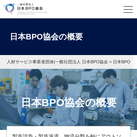
日本BPO協会の概要
人材サービス事業者団体|一般社団法人 日本BPO協会
>
日本BPO協
日本BPO協会の概要
製造請負・製造派遣、物流分野を軸にアウトソ