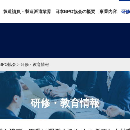
研修
製造請負・製造派遣業界
日本BPO協会の概要
事業内容
BPO協会
>
研修・教育情報
研修・教育情報