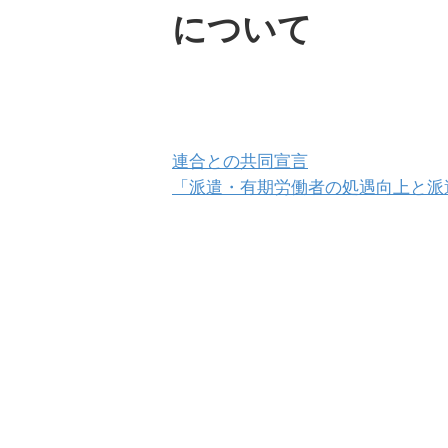
について
連合との共同宣言
「派遣・有期労働者の処遇向上と派