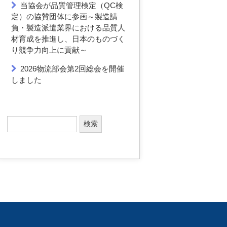
当協会が品質管理検定（QC検
定）の協賛団体に参画～製造請
負・製造派遣業界における品質人
材育成を推進し、日本のものづく
り競争力向上に貢献～
2026物流部会第2回総会を開催
しました
検
索
: