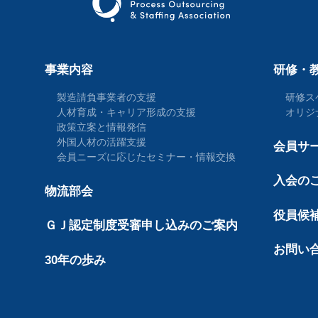
事業内容
研修・
製造請負事業者の支援
研修ス
人材育成・キャリア形成の支援
オリジ
政策立案と情報発信
外国人材の活躍支援
会員サ
会員ニーズに応じたセミナー・情報交換
入会の
物流部会
役員候
ＧＪ認定制度受審申し込みのご案内
お問い
30年の歩み