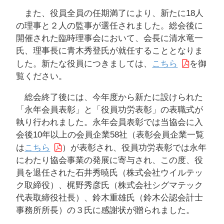
また、役員全員の任期満了により、新たに18人
の理事と２人の監事が選任されました。総会後に
開催された臨時理事会において、会長に清水竜一
氏、理事長に青木秀登氏が就任することとなりま
した。新たな役員につきましては、
こちら
を御
覧ください。
総会終了後には、今年度から新たに設けられた
「永年会員表彰」と「役員功労表彰」の表職式が
執り行われました。永年会員表彰では当協会に入
会後10年以上の会員企業58社（表彰会員企業一覧
は
こちら
）が表彰され、役員功労表彰では永年
にわたり協会事業の発展に寄与され、この度、役
員を退任された石井秀暁氏（株式会社ウイルテッ
ク取締役）、梶野秀彦氏（株式会社シグマテック
代表取締役社長）、鈴木重雄氏（鈴木公認会計士
事務所所長）の３氏に感謝状が贈られました。