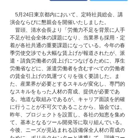
5月24日東京都内において、定時社員総会、講
演会ならびに懇親会を開催いたしました。
冒頭、清水会長より「労働力不足を背景に人手
不足が社会全体の課題になり、当業界も採用・定
着が各社共通の重要課題になっている。今年の春
季労使交渉でも大幅な賃上げが報道されたが、派
遣・請負労働者の賃上げにつなげるために、厚生
労働省などに、派遣労働者を含むすべての労働者
の賃金引上げの気運づくりを強く要請した。ま
た、産業界が必要とするスキルが変化し、専門的
なスキルをもった人材の育成、提供が必要であ
る。地道な取組みであるが、キャリア面談を的確
に行うことが不可欠であることから、協会では、
昨年、プロジェクトを設置し、各社の知恵を集め
て、基本となるツール開発等に取り組んでいる。
今後、ニーズが見込まれる設備保全人材の育成の
ために、ポリテクセンターと連携して、訓練コー