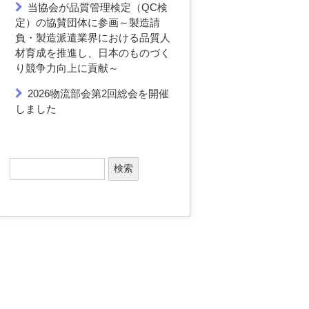
当協会が品質管理検定（QC検
定）の協賛団体に参画～製造請
負・製造派遣業界における品質人
材育成を推進し、日本のものづく
り競争力向上に貢献～
2026物流部会第2回総会を開催
しました
検
索
: