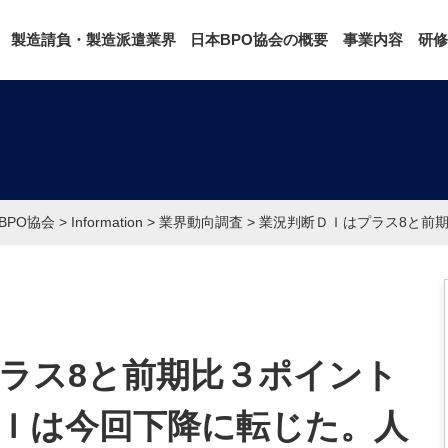
製造請負・製造派遣業界
日本BPO協会の概要
事業内容
研修
BPO協会
>
Information
>
業界動向調査
>
業況判断ＤＩはプラス8と前
ラス8と前期比３ポイント
Ｉは今回下降に転じた。人