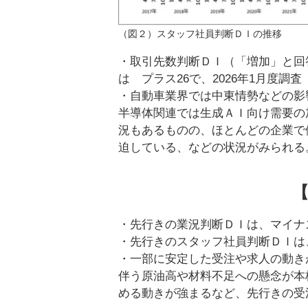
（図２）スタッフ社員判断ＤＩの推移
・取引先数判断ＤＩ（「増加」と回
は プラス26で、2026年1月度調
・自動車業界では中東情勢などの影
半導体関連では生成ＡＩ向け需要の
況もあるものの、ほとんどの企業で
迫している、などの状況がみられる
・先行きの業況判断ＤＩは、マイナ
・先行きのスタッフ社員判断ＤＩは、
・一部に安定した受注や求人の動き
伴う原油高や材料不足への懸念が本
める動きが強まるなど、先行きの受