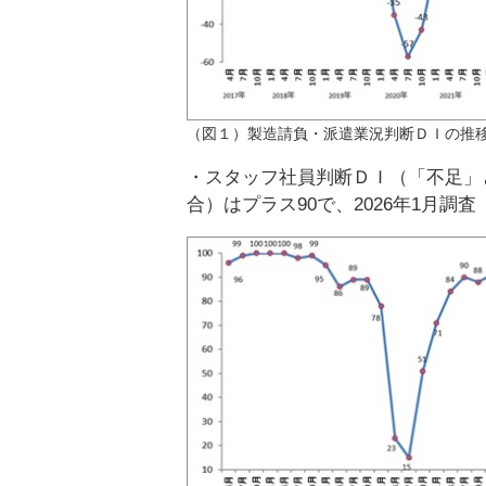
（図１）製造請負・派遣業況判断ＤＩの推
・スタッフ社員判断ＤＩ（「不足」
合）はプラス90で、2026年1月調