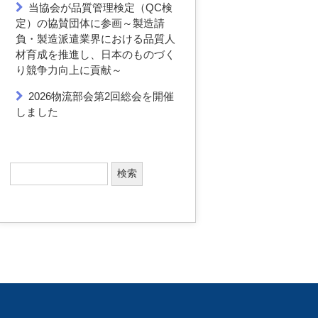
当協会が品質管理検定（QC検
定）の協賛団体に参画～製造請
負・製造派遣業界における品質人
材育成を推進し、日本のものづく
り競争力向上に貢献～
2026物流部会第2回総会を開催
しました
検
索
: