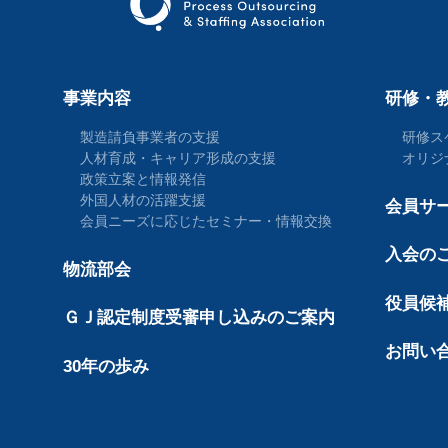
事業内容
研修・
製造請負事業者の支援
研修ス
人材育成・キャリア形成の支援
オリジ
政策立案と情報発信
外国人材の活躍支援
会員サ
会員ニーズに応じたセミナー・情報交換
入会の
物流部会
役員候
ＧＪ認定制度受審申し込みのご案内
お問い
30年の歩み