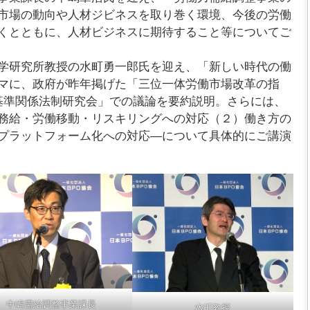
市場の動向や人材ジビネスを取り巻く環境、今後の労働
くとともに、人材ビジネスに期待すること等についてご
学研究所教授の水町勇一郎氏を迎え、「新しい時代の働
マに、政府が昨年掲げた「三位一体労働市場改革の指
基準関係法制研究会」での議論を要約説明。さらには、
務給・労働移動・リスキリングへの対応（２）働き方の
プラットフォーム化への対応―について具体的にご講演
中嶋需給調整事業課長
水町教授