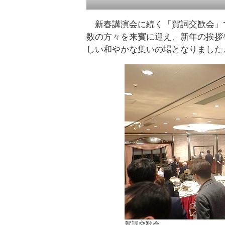
新春講演会に続く「賀詞交歓会」
数の方々を来賓に迎え、新年の挨拶
しい和やかな集いの場となりました
賀詞交歓会