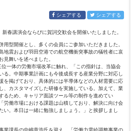
シェアする
シェアする
て、新春講演会ならびに賀詞交歓会を開催いたしました。
併用型開催とし、多くの会員にご参加いただきました。
島地震および羽田空港での航空機衝突事故の犠牲者に哀
お見舞いを述べました。
位一体の労働市場改革に触れ、「この指針は、当協会
いる。中期事業計画にも今後成長する産業分野に対応し
援を掲げており、具体的には半導体などの人材需要に応
し、カスタマイズした研修を実施している。加えて、業
するため、キャリア面談ツール等の制作を進めてい
「労働市場における課題は山積しており、解決に向け会
たい。本日は一緒に勉強しましょう。」と挨拶しまし
事業課長の中嶋章浩氏を迎え、「労働力需給調整事業の