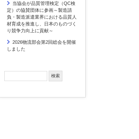
当協会が品質管理検定（QC検
定）の協賛団体に参画～製造請
負・製造派遣業界における品質人
材育成を推進し、日本のものづく
り競争力向上に貢献～
2026物流部会第2回総会を開催
しました
検
索
: