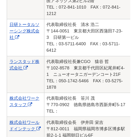
医アネックス第2ビル2階
TEL：072-841-1010 FAX：072-841-
1212
日研トータルソ
代表取締役社長 清水 浩二
ーシング株式会
〒144-0051 東京都大田区西蒲田7-23-
社
3 日研第一ビル
TEL：03-5711-6400 FAX：03-5711-
6412
ランスタッド株
代表取締役社長兼CGO 猿谷 哲
式会社
〒102-8578 東京都千代田区紀尾井町4-
1 ニューオータニガーデンコート21F
TEL：050-1742-5466 FAX：03-5275-
1878
株式会社ワーク
代表取締役社長 笹川 茂
スタッフ
〒770-0902 徳島県徳島市西新井町5-17
TEL：
株式会社ワール
代表取締役会長 伊井田 栄吉
ドインテック
〒812-0011 福岡県福岡市博多区博多駅
前2-1-1 福岡朝日ビル6F