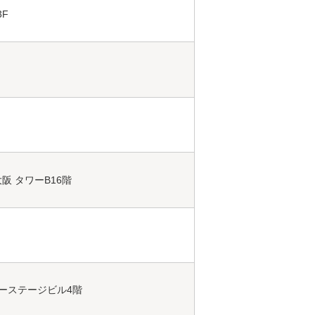
3F
阪 タワーB16階
ターステージビル4階