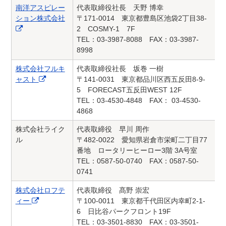
南洋アスピレー
代表取締役社長 天野 博幸
ション株式会社
〒171-0014 東京都豊島区池袋2丁目38-
2 COSMY-1 7F
TEL：03-3987-8088 FAX：03-3987-
8998
株式会社フルキ
代表取締役社長 坂巻 一樹
ャスト
〒141-0031 東京都品川区西五反田8-9-
5 FORECAST五反田WEST 12F
TEL：03-4530-4848 FAX： 03-4530-
4868
株式会社ライク
代表取締役 早川 周作
ル
〒482-0022 愛知県岩倉市栄町二丁目77
番地 ロータリーヒーロー3階 3A号室
TEL：0587-50-0740 FAX：0587-50-
0741
株式会社ロフテ
代表取締役 髙野 崇宏
ィー
〒100-0011 東京都千代田区内幸町2-1-
6 日比谷パークフロント19F
TEL：03-3501-8830 FAX：03-3501-