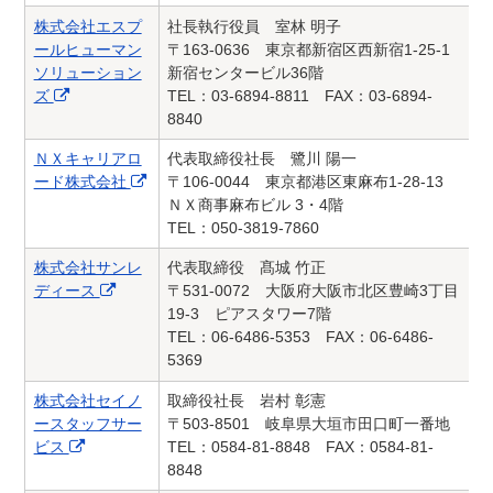
株式会社エスプ
社長執行役員 室林 明子
ールヒューマン
〒163-0636 東京都新宿区西新宿1-25-1
ソリューション
新宿センタービル36階
ズ
TEL：03-6894-8811 FAX：03-6894-
8840
ＮＸキャリアロ
代表取締役社長 鷺川 陽一
ード株式会社
〒106-0044 東京都港区東麻布1-28-13
ＮＸ商事麻布ビル 3・4階
TEL：050-3819-7860
株式会社サンレ
代表取締役 髙城 竹正
ディース
〒531-0072 大阪府大阪市北区豊崎3丁目
19-3 ピアスタワー7階
TEL：06-6486-5353 FAX：06-6486-
5369
株式会社セイノ
取締役社長 岩村 彰憲
ースタッフサー
〒503-8501 岐阜県大垣市田口町一番地
ビス
TEL：0584-81-8848 FAX：0584-81-
8848