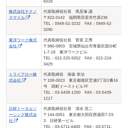
6018
株式会社テクノ
代表取締役社長 馬見塚 讓
スマイル
〒822-0142 福岡県宮若市竹原236
TEL：0949-52-3232 FAX：0949-52-
3290
東洋ワーク株式
代表取締役社長 菅原 正秀
会社
〒980-0803 宮城県仙台市青葉区国分町
1-7-18 東洋ワークビル
TEL：022-225-5052 FAX：022-224-
3429
トライアロー株
代表取締役 保坂 幸治
式会社
〒108-0023 東京都港区芝浦3丁目2番16
号 田町イーストビル7F
TEL：03-5439-1200 FAX：03-5439-
1217
日研トータルソ
代表取締役社長 清水 浩二
ーシング株式会
〒144-0051 東京都大田区西蒲田7-23-
社
3 日研第一ビル
TEL：03-5711-6400 FAX：03-5711-