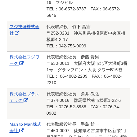
19 フジビル
TEL：06-6572-3737 FAX：06-6572-
5645
フジ技研株式会
代表取締役 竹下 昌宏
社
〒252-0231 神奈川県相模原市中央区相
模原4-2-17
TEL：042-756-9099
株式会社フジワ
代表取締役社長 伊藤 貴男
ーク
〒530-0011 大阪府大阪市北区大深町3番
1号 グランフロント大阪 タワーB16階
TEL： 06-4802-2209 FAX：06-4802-
2210
株式会社ブラス
代表取締役社長 角井 教弘
テック
〒374-0016 群馬県館林市松原1-22-6
TEL：0276-52-8988 FAX：0276-74-
0982
Man to Man株式
代表取締役社長 手島 雄一
会社
〒460-0007 愛知県名古屋市中区新栄1丁
目7番7号 ＲＴセンターステージビル4階