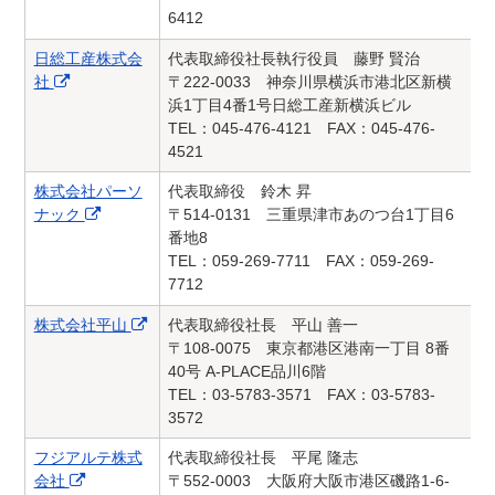
6412
日総工産株式会
代表取締役社長執行役員 藤野 賢治
社
〒222-0033 神奈川県横浜市港北区新横
浜1丁目4番1号日総工産新横浜ビル
TEL：045-476-4121 FAX：045-476-
4521
株式会社パーソ
代表取締役 鈴木 昇
ナック
〒514-0131 三重県津市あのつ台1丁目6
番地8
TEL：059-269-7711 FAX：059-269-
7712
株式会社平山
代表取締役社長 平山 善一
〒108-0075 東京都港区港南一丁目 8番
40号 A-PLACE品川6階
TEL：03-5783-3571 FAX：03-5783-
3572
フジアルテ株式
代表取締役社長 平尾 隆志
会社
〒552-0003 大阪府大阪市港区磯路1-6-