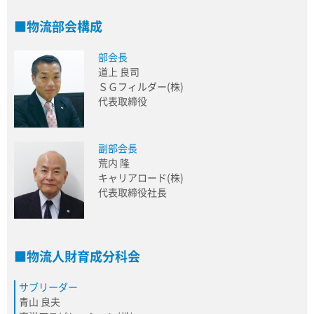
物流部会構成
部会長
道上 良司
ＳＧフィルダー(株)
代表取締役
副部会長
荒内 隆
キャリアロード(株)
代表取締役社長
物流人財育成分科会
サブリーダー
青山 良夫