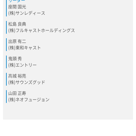
リーダー
座間 国光
(株)サンレディース
松島 良典
(株)フルキャストホールディングス
出原 有二
(株)東和キャスト
鬼頭 秀
(株)エントリー
髙城 裕亮
(株)サウンズグッド
山田 正寿
(株)ネオフュージョン