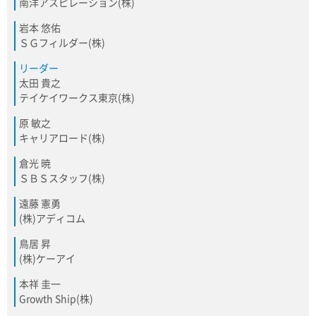
南洋アスピレーション(株)
岩本 悠佑
ＳＧフィルダー(株)
リーダー
太田 貴之
テイケイワークス東京(株)
原 敏之
キャリアロード(株)
倉光 暁
ＳＢＳスタッフ(株)
遠藤 憲勇
(株)アディコム
鳥居 昇
(株)ケーアイ
本祥 圭一
Growth Ship(株)