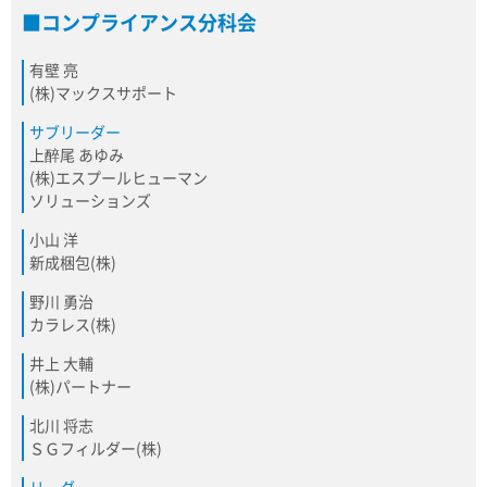
コンプライアンス分科会
有壁 亮
(株)マックスサポート
サブリーダー
上醉尾 あゆみ
(株)エスプールヒューマン
ソリューションズ
小山 洋
新成梱包(株)
野川 勇治
カラレス(株)
井上 大輔
(株)パートナー
北川 将志
ＳＧフィルダー(株)